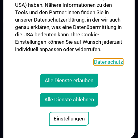
Kontakt
USA) haben. Nähere Informationen zu den
Tools und den Partner:innen finden Sie in
unserer Datenschutzerklärung, in der wir auch
INFORMATIONEN FÜR PATIENT:INNEN
genau erklären, was eine Datenübermittlung in
Informationen für Patient:innen mit Primären Immundefekten
die USA bedeuten kann. Ihre Cookie-
Informationen zum Thema Impfen
Einstellungen können Sie auf Wunsch jederzeit
individuell anpassen oder widerrufen.
ZU DEN OFFENEN STELLEN
Datenschutz
Alle Dienste erlauben
RECHTLICHES
KONTAKT
Alle Dienste ablehnen
COOKIE-EINSTELLUNGEN
IMPRESSUM
Einstellungen
© 2026 Medizinische Universität Wien