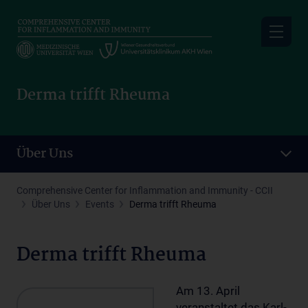
Skip
to
main
content
Derma trifft Rheuma
Über Uns
Comprehensive Center for Inflammation and Immunity - CCII
Über Uns
Events
Derma trifft Rheuma
Derma trifft Rheuma
Am 13. April
veranstaltet das Karl-