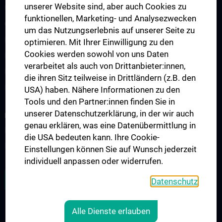
unserer Website sind, aber auch Cookies zu
Unsere Partnerinstitutionen
funktionellen, Marketing- und Analysezwecken
CCII-Jahresberichte
um das Nutzungserlebnis auf unserer Seite zu
News
optimieren. Mit Ihrer Einwilligung zu den
Cookies werden sowohl von uns Daten
Events
verarbeitet als auch von Drittanbieter:innen,
Presse
die ihren Sitz teilweise in Drittländern (z.B. den
Kontakt
USA) haben. Nähere Informationen zu den
Tools und den Partner:innen finden Sie in
unserer Datenschutzerklärung, in der wir auch
INFORMATIONEN FÜR PATIENT:INNEN
genau erklären, was eine Datenübermittlung in
Informationen für Patient:innen mit Primären Immundefekten
die USA bedeuten kann. Ihre Cookie-
Informationen zum Thema Impfen
Einstellungen können Sie auf Wunsch jederzeit
individuell anpassen oder widerrufen.
ZU DEN OFFENEN STELLEN
Datenschutz
Alle Dienste erlauben
RECHTLICHES