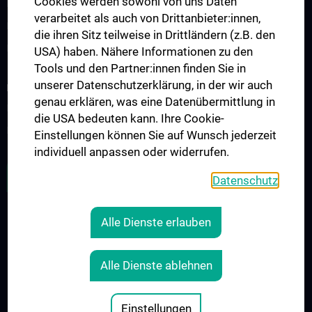
Cookies werden sowohl von uns Daten
Events
verarbeitet als auch von Drittanbieter:innen,
Presse
die ihren Sitz teilweise in Drittländern (z.B. den
Kontakt
USA) haben. Nähere Informationen zu den
Tools und den Partner:innen finden Sie in
unserer Datenschutzerklärung, in der wir auch
INFORMATIONEN FÜR PATIENT:INNEN
genau erklären, was eine Datenübermittlung in
Informationen für Patient:innen mit Primären Immundefekten
die USA bedeuten kann. Ihre Cookie-
Informationen zum Thema Impfen
Einstellungen können Sie auf Wunsch jederzeit
individuell anpassen oder widerrufen.
ZU DEN OFFENEN STELLEN
Datenschutz
Alle Dienste erlauben
RECHTLICHES
KONTAKT
Alle Dienste ablehnen
COOKIE-EINSTELLUNGEN
IMPRESSUM
Einstellungen