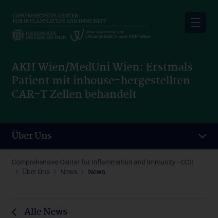
Skip
to
main
content
AKH Wien/MedUni Wien: Erstmals
Patient mit inhouse-hergestellten
CAR-T Zellen behandelt
Über Uns
Comprehensive Center for Inflammation and Immunity - CCII
Über Uns
News
News
Alle News