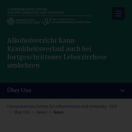
Skip
to
main
content
Alkoholverzicht kann
Krankheitsverlauf auch bei
fortgeschrittener Leberzirrhose
umkehren
Über Uns
Comprehensive Center for Inflammation and Immunity - CCII
Über Uns
News
News