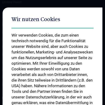
Unsere Vision
Spenden. Forschen. Heilen.
Organigramm
Wir nutzen Cookies
Leitungsgremium
Executive Board
Wir verwenden Cookies, die zum einen
Flagship Projekte
technisch notwendig für die Funktionalität
unserer Website sind, aber auch Cookies zu
Unsere Partnerinstitutionen
funktionellen, Marketing- und Analysezwecken
CCII-Jahresberichte
um das Nutzungserlebnis auf unserer Seite zu
News
optimieren. Mit Ihrer Einwilligung zu den
Cookies werden sowohl von uns Daten
Events
verarbeitet als auch von Drittanbieter:innen,
Presse
die ihren Sitz teilweise in Drittländern (z.B. den
Kontakt
USA) haben. Nähere Informationen zu den
Tools und den Partner:innen finden Sie in
unserer Datenschutzerklärung, in der wir auch
INFORMATIONEN FÜR PATIENT:INNEN
genau erklären, was eine Datenübermittlung in
Informationen für Patient:innen mit Primären Immundefekten