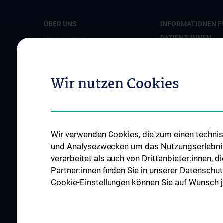
ÜBER UNS
INFORMATIONEN F
PATIENT:INNEN
Unsere Vision
Informationen für Pa
Spenden. Forschen. Heilen.
mit Primären Immun
Organigramm
Wir nutzen Cookies
Informationen zum
Leitungsgremium
Impfen
Executive Board
Flagship Projekte
Wir verwenden Cookies, die zum einen technisc
Unsere Partnerinstitutionen
und Analysezwecken um das Nutzungserlebnis a
CCII-Jahresberichte
verarbeitet als auch von Drittanbieter:innen, d
News
Partner:innen finden Sie in unserer Datenschut
Cookie-Einstellungen können Sie auf Wunsch je
Events
Presse
Kontakt