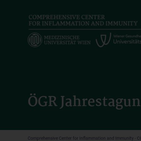
Skip
to
main
content
ÖGR Jahrestagun
Comprehensive Center for Inflammation and Immunity - CC