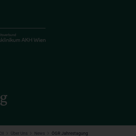
g
II
Über Uns
News
ÖGR Jahrestagung