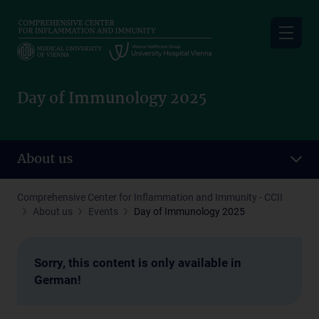
Skip
to
main
content
Day of Immunology 2025
About us
Comprehensive Center for Inflammation and Immunity - CCII
About us
Events
Day of Immunology 2025
Sorry, this content is only available in
German!