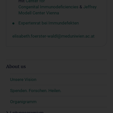
mit
Center for
Congenital Immunodeficiencies
&
Jeffrey
Modell Center Vienna
Expertenrat bei Immundefekten
elisabeth.foerster-waldl@meduniwien.ac.at
About us
Unsere Vision
Spenden. Forschen. Heilen.
Organigramm
Leitungsgremium