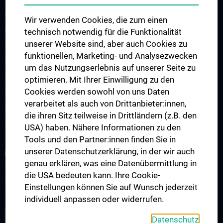
Executive Board
Wir verwenden Cookies, die zum einen
Flagship Projekte
technisch notwendig für die Funktionalität
unserer Website sind, aber auch Cookies zu
Unsere Partnerinstitutionen
funktionellen, Marketing- und Analysezwecken
CCII-Jahresberichte
um das Nutzungserlebnis auf unserer Seite zu
News
optimieren. Mit Ihrer Einwilligung zu den
Cookies werden sowohl von uns Daten
Events
verarbeitet als auch von Drittanbieter:innen,
Presse
die ihren Sitz teilweise in Drittländern (z.B. den
Contact
USA) haben. Nähere Informationen zu den
Tools und den Partner:innen finden Sie in
unserer Datenschutzerklärung, in der wir auch
FOR PATIENTS
genau erklären, was eine Datenübermittlung in
Informationen für Patient:innen mit Primären Immundefekten
die USA bedeuten kann. Ihre Cookie-
Informationen zum Thema Impfen
Einstellungen können Sie auf Wunsch jederzeit
individuell anpassen oder widerrufen.
ZU DEN OFFENEN STELLEN
Datenschutz