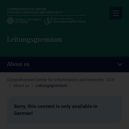
Skip
to
main
content
Leitungsgremium
About us
Comprehensive Center for Inflammation and Immunity - CCII
About us
Leitungsgremium
Sorry, this content is only available in
German!