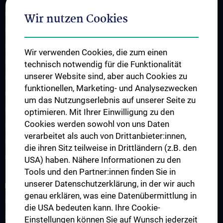
Organigramm
Wir nutzen Cookies
Leitungsgremium
Executive Board
Wir verwenden Cookies, die zum einen
Flagship Projekte
technisch notwendig für die Funktionalität
unserer Website sind, aber auch Cookies zu
Unsere Partnerinstitutionen
funktionellen, Marketing- und Analysezwecken
CCII-Jahresberichte
um das Nutzungserlebnis auf unserer Seite zu
News
optimieren. Mit Ihrer Einwilligung zu den
Cookies werden sowohl von uns Daten
Events
verarbeitet als auch von Drittanbieter:innen,
Presse
die ihren Sitz teilweise in Drittländern (z.B. den
Contact
USA) haben. Nähere Informationen zu den
Tools und den Partner:innen finden Sie in
unserer Datenschutzerklärung, in der wir auch
FOR PATIENTS
genau erklären, was eine Datenübermittlung in
Informationen für Patient:innen mit Primären Immundefekten
die USA bedeuten kann. Ihre Cookie-
Informationen zum Thema Impfen
Einstellungen können Sie auf Wunsch jederzeit