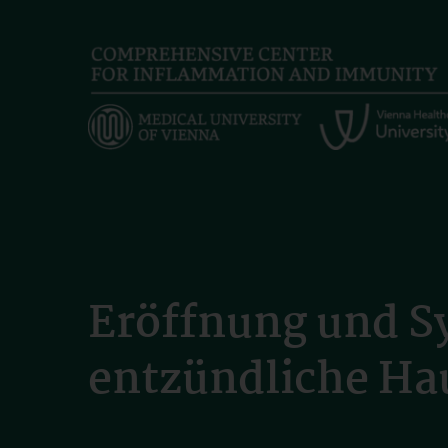
Skip
to
main
content
Eröffnung und S
entzündliche Ha