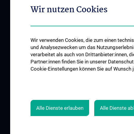
Organigramm
Wir nutzen Cookies
Impfen
Leitungsgremium
Executive Board
Flagship Projekte
Wir verwenden Cookies, die zum einen technisc
Unsere Partnerinstitutionen
und Analysezwecken um das Nutzungserlebnis a
CCII-Jahresberichte
verarbeitet als auch von Drittanbieter:innen, d
News
Partner:innen finden Sie in unserer Datenschut
Cookie-Einstellungen können Sie auf Wunsch je
Events
Presse
Contact
Alle Dienste erlauben
Alle Dienste a
© 2026 Medical University Vienna