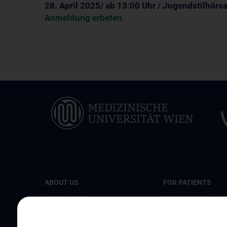
28. April 2025/ ab 13:00 Uhr / Jugendstilhörs
Anmeldung erbeten
ABOUT US
FOR PATIENTS
Unsere Vision
Informationen für Pa
mit Primären Immun
Spenden. Forschen. Heilen.
Informationen zum