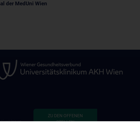
aal der MedUni Wien
ZU DEN OFFENEN
tient:innen
STELLEN
defekten
 Thema