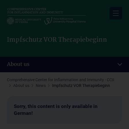
Skip
to
main
content
Impfschutz VOR Therapiebeginn
About us
Comprehensive Center for Inflammation and Immunity - CCII
About us
News
Impfschutz VOR Therapiebeginn
Sorry, this content is only available in
German!