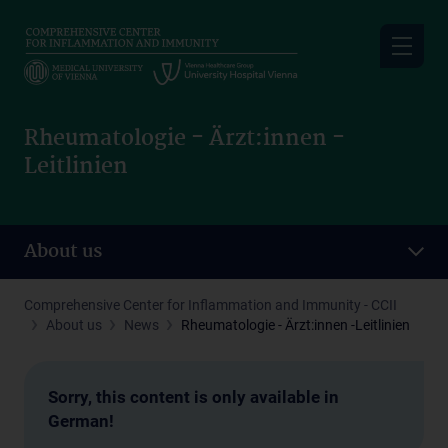
Skip
to
main
content
Rheumatologie - Ärzt:innen -
Leitlinien
About us
Comprehensive Center for Inflammation and Immunity - CCII
About us
News
Rheumatologie - Ärzt:innen -Leitlinien
Sorry, this content is only available in
German!