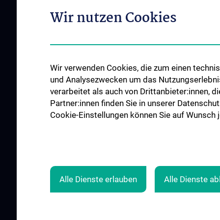
Informationen zum
Organigramm
Wir nutzen Cookies
Impfen
Leitungsgremium
Executive Board
Flagship Projekte
Wir verwenden Cookies, die zum einen technisc
Unsere Partnerinstitutionen
und Analysezwecken um das Nutzungserlebnis a
CCII-Jahresberichte
verarbeitet als auch von Drittanbieter:innen, d
News
Partner:innen finden Sie in unserer Datenschut
Cookie-Einstellungen können Sie auf Wunsch je
Events
Presse
Contact
Alle Dienste erlauben
Alle Dienste a
© 2026 Medical University Vienna