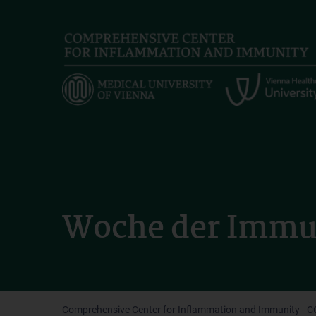
Skip
to
main
content
Woche der Immu
Comprehensive Center for Inflammation and Immunity - CC