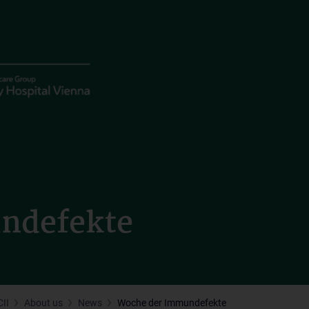
ndefekte
II
About us
News
Woche der Immundefekte