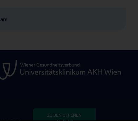
man!
ZU DEN OFFENEN
tient:innen
STELLEN
defekten