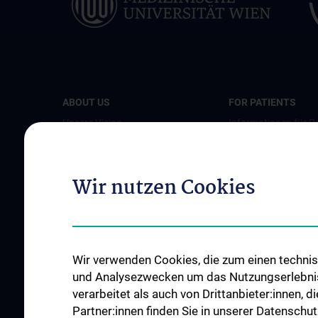
ABOUT US
FOR PATIENTS
Unsere Vision
Informationen für Pa
mit Primären Immun
Spenden. Forschen. Heilen.
Informationen zum
Organigramm
Wir nutzen Cookies
Impfen
Leitungsgremium
Executive Board
Flagship Projekte
Wir verwenden Cookies, die zum einen technisc
Unsere Partnerinstitutionen
und Analysezwecken um das Nutzungserlebnis a
CCII-Jahresberichte
verarbeitet als auch von Drittanbieter:innen, d
News
Partner:innen finden Sie in unserer Datenschut