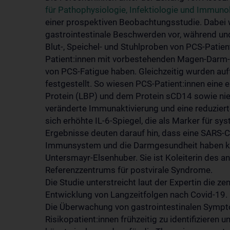
für Pathophysiologie, Infektiologie und Immuno
einer prospektiven Beobachtungsstudie. Dabei 
gastrointestinale Beschwerden vor, während und
Blut-, Speichel- und Stuhlproben von PCS-Patien
Patient:innen mit vorbestehenden Magen-Darm-B
von PCS-Fatigue haben. Gleichzeitig wurden au
festgestellt. So wiesen PCS-Patient:innen eine
Protein (LBP) und dem Protein sCD14 sowie nied
veränderte Immunaktivierung und eine reduziert
sich erhöhte IL-6-Spiegel, die als Marker für s
Ergebnisse deuten darauf hin, dass eine SARS-C
Immunsystem und die Darmgesundheit haben kann
Untersmayr-Elsenhuber. Sie ist Koleiterin des 
Referenzzentrums für postvirale Syndrome.
Die Studie unterstreicht laut der Expertin die z
Entwicklung von Langzeitfolgen nach Covid-19.
Die Überwachung von gastrointestinalen Sympt
Risikopatient:innen frühzeitig zu identifizieren