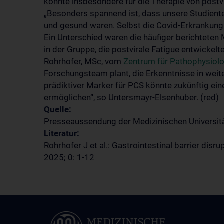
könnte insbesondere für die Therapie von postv
„Besonders spannend ist, dass unsere Studiente
und gesund waren. Selbst die Covid-Erkrankung
Ein Unterschied waren die häufiger berichtet
in der Gruppe, die postvirale Fatigue entwickelte
Rohrhofer, MSc, vom
Zentrum für Pathophysiolog
Forschungsteam plant, die Erkenntnisse in weiter
prädiktiver Marker für PCS könnte zukünftig ein
ermöglichen“, so Untersmayr-Elsenhuber. (red)
Quelle:
Presseaussendung der Medizinischen Universit
Literatur:
Rohrhofer J et al.: Gastrointestinal barrier dis
2025; 0: 1-12