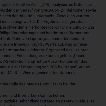
logie der MedUni Wien (ZPII)
analysierten Daten aus
wurden der Verlauf von SARS-CoV-2-Infektionen sowie
 nach der Infektion untersucht. Zusätzlich wurden
t:innen ausgewertet. Die Ergebnisse zeigen, dass
eschwerden ein erhöhtes Risiko für die Entwicklung
ffällige Veränderungen bei bestimmten Biomarkern
 erhöhte Ratio von Lipopolysaccharid-bindendem
rigere Interleukin(IL)-33-Werte auf, was auf eine
e Darmbarriere hindeutet. Ergänzend dazu zeigten
ystemische Entzündungsreaktionen gelten. „Unsere
oV-2-Infektion langfristige Auswirkungen auf das
, die zur Entstehung von PCS bei-tragen“, erklärt
an der MedUni Wien angesiedel-ten Nationalen
entrale Rolle des Magen-Darm-Trakts bei der
omen und Biomarkern könnte helfen,
 und gezielte Behandlungsstrategien zu entwickeln. Dies